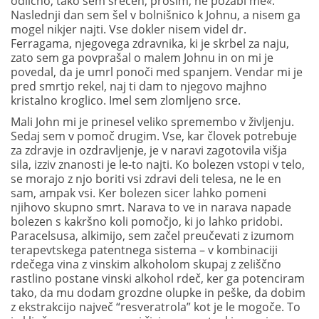
odlično, tako sem srečen, prosim, ne pozabi me«.
Naslednji dan sem šel v bolnišnico k Johnu, a nisem ga
mogel nikjer najti. Vse dokler nisem videl dr.
Ferragama, njegovega zdravnika, ki je skrbel za naju,
zato sem ga povprašal o malem Johnu in on mi je
povedal, da je umrl ponoči med spanjem. Vendar mi je
pred smrtjo rekel, naj ti dam to njegovo majhno
kristalno kroglico. Imel sem zlomljeno srce.
Mali John mi je prinesel veliko spremembo v življenju.
Sedaj sem v pomoč drugim. Vse, kar človek potrebuje
za zdravje in ozdravljenje, je v naravi zagotovila višja
sila, izziv znanosti je le-to najti. Ko bolezen vstopi v telo,
se morajo z njo boriti vsi zdravi deli telesa, ne le en
sam, ampak vsi. Ker bolezen sicer lahko pomeni
njihovo skupno smrt. Narava to ve in narava napade
bolezen s kakršno koli pomočjo, ki jo lahko pridobi.
Paracelsusa, alkimijo, sem začel preučevati z izumom
terapevtskega patentnega sistema – v kombinaciji
rdečega vina z vinskim alkoholom skupaj z zeliščno
rastlino postane vinski alkohol rdeč, ker ga potenciram
tako, da mu dodam grozdne olupke in peške, da dobim
z ekstrakcijo največ “resveratrola” kot je le mogoče. To