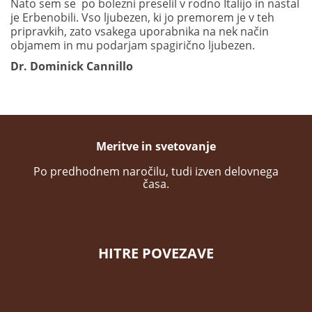
Nato sem se po bolezni preselil v rodno Italijo in nastal
je Erbenobili. Vso ljubezen, ki jo premorem je v teh
pripravkih, zato vsakega uporabnika na nek način
objamem in mu podarjam spagirično ljubezen.
Dr. Dominick Cannillo
Meritve in svetovanje
Po predhodnem naročilu, tudi izven delovnega
časa.
HITRE POVEZAVE