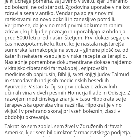
je ključnega pomena, saj živimo v svetu, kjer umiramo
od bolezni, ne od starosti. Zgodovina uporabe vina kot
zdravila sega v antiko. Vendar pa so ga z novimi
raziskavami na novo odkrili in zanesljivo potrdili.
Verjame se, da je vino med prvimi dokumentiranimi
zdravili, ki jih ljudje poznajo in uporabljajo iz obdobja
pred 5000 leti pred našim štetjem. Prvi dokazi segajo v
čas mezopotamske kulture, ko je nastala najstarejša
sumerska farmakopeja na svetu – glinene ploščice, od
katerih nekatere vsebujejo vinske recepte za terapijo.
Naslednje pomembne dokumentirane dokaze najdemo
v kitajsko-tibetanski farmakopeji, egiptovskih
medicinskih papirusih, Bibliji, sveti knjigi Judov Talmud
in starodavnih indijskih medicinskih besedilih
Ayurvede. V stari Grčiji so prvi dokazi o zdravilnih
učinkih vina v dveh pesmih Homerja Iliade in Odiseje. Z
razvojem medicinskega znanja v času Hipokrata se je
terapevtska uporaba vina razširila. Hipokrat je vino
vključil v prehrano skoraj pri vseh boleznih, zlasti v
obdobju okrevanja.
Takrat ko sem zbolel, sem živel v Združenih državah
Amerike, kjer sem bil direktor farmacevtskega podjetja.