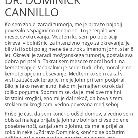
DR. DOMINICK
CANNILLO
Ko sem zbolel zaradi tumorja, me je prav to najbolj
povezalo s Spagirično medicino. To je terjalo več
mesecev okrevanja. Medtem ko sem po operaciji
okreval v bolnišnici za intenzivno nego za okrevanje, je
bil v isti sobi poleg mene še otrok z imenom John, star 8
let. Okreval je zaradi možganskega tumorja, postala sva
dobra prijatelja. Takrat sem mesece moral hoditi na
kemoterapije. V čakalnici je sedel tudi John, moral je na
kemoterapijo in obsevanje. Medtem ko sem čakal v
vrsti za začetek terapije, me je John pri tem podpiral.
Bilo je tako neverjetno, kako mi je majhen otrok dal
toliko poguma. Spomnim se, da je imel dve majhni
kristalni kroglici, eno mi je dal rekoč, da bova s temi
steklenimi kroglicami vedno povezana med seboj.
Prišel je čas, da sem končno odšel domov, a vedno sem
obiskal malega prijatelja Johna v bolnišnici vse do ene
posebne noči, sanjal sem o Johnu, da me je prijel za
roko in rekel: »Zdravo Dominick, končno se počutim