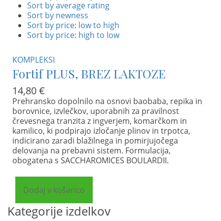
Sort by average rating
Sort by newness
Sort by price: low to high
Sort by price: high to low
KOMPLEKSI
Fortif PLUS, BREZ LAKTOZE
14,80
€
Prehransko dopolnilo na osnovi baobaba, repika in
borovnice, izvlečkov, uporabnih za pravilnost
črevesnega tranzita z ingverjem, komarčkom in
kamilico, ki podpirajo izločanje plinov in trpotca,
indicirano zaradi blažilnega in pomirjujočega
delovanja na prebavni sistem. Formulacija,
obogatena s SACCHAROMICES BOULARDII.
Dodaj v košarico
Kategorije izdelkov