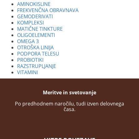
AMINOKISLINE
FREKVENČNA OBRAVNAVA
GEMODERIVATI
KOMPLEKSI
MATIČNE TINKTURE
OLIGOELEMENTI
OMEGA 3
OTROŠKA LINIJA
PODPORA TELESU
PROBIOTIKI
RAZSTRUPLJANJE
VITAMINI
Meritve in svetovanje
Po predhodnem naročilu, tudi izven delovnega
časa.