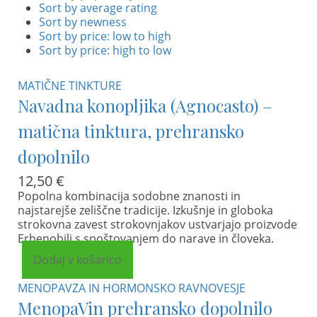
Sort by average rating
Sort by newness
Sort by price: low to high
Sort by price: high to low
MATIČNE TINKTURE
Navadna konopljika (Agnocasto) –
matična tinktura, prehransko
dopolnilo
12,50
€
Popolna kombinacija sodobne znanosti in
najstarejše zeliščne tradicije. Izkušnje in globoka
strokovna zavest strokovnjakov ustvarjajo proizvode
Erbenobili s spoštovanjem do narave in človeka.
Dodaj v košarico
MENOPAVZA IN HORMONSKO RAVNOVESJE
MenopaVin prehransko dopolnilo