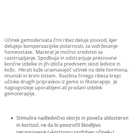
Učinek gemoderivata črni ribez deluje povsod, kjer
delujejo kompenzacijske polarnosti, za vzdrževanje
homeostaze. Macerat je močno sredstvo za
razstrupljanje. Spodbuja in odstranjuje presnovne
končne izdelke in jih izloča predvsem skozi ledvice in
kožo. Hkrati kaže uravnavajoč učinek na dele hormona,
imunski in krvni sistem. Rastlina črnega ribeza krepi
učinke drugih pripravkov iz gemo in fitoterapije. Je
najpogosteje uporabljeni ali prodani izdelek
gemoterapije.
Stimulira nadledvično skorjo in poveča aldosteron
in kortizol, ne da bi povzročil škodljivo
neravnovesje (»kortizonu podoben učinek«).