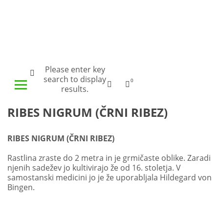
Brezplačna dostava nad 50€
O nas
Please enter key
search to display
0
results.
RIBES NIGRUM (ČRNI RIBEZ)
RIBES NIGRUM (ČRNI RIBEZ)
Rastlina zraste do 2 metra in je grmičaste oblike. Zaradi
njenih sadežev jo kultivirajo že od 16. stoletja. V
samostanski medicini jo je že uporabljala Hildegard von
Bingen.