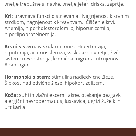
vnetje trebušne slinavke, vnetje jeter, driska, zaprtje.
Kri:
uravnava funkcijo strjevanja. Nagnjenost k krvnim
strdkom, nagnjenost k krvavitvam. Čiščenje krvi.
Anemija, hiperholesterolemija, hiperuricemija,
hiperlipoproteinemija.
Krvni sistem:
vaskularni tonik. Hipertenzija,
hipotonija, arterioskleroza, vaskularno vnetje, živčni
sistem: nevrostenija, kronična migrena, utrujenost.
Adaptogen.
Hormonski sistem:
stimulira nadledvične žleze.
Šibkost nadledvične žleze, hipokortizolizem.
Koža:
suhi in vlažni ekcemi, akne, otekanje bezgavk,
alergični nevrodermatitis, luskavica, ugrizi žuželk in
urtikarija.