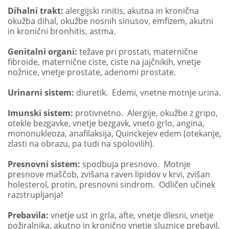
Dihalni trakt:
alergijski rinitis, akutna in kronična
okužba dihal, okužbe nosnih sinusov, emfizem, akutni
in kronični bronhitis, astma.
Genitalni organi:
težave pri prostati, maternične
fibroide, maternične ciste, ciste na jajčnikih, vnetje
nožnice, vnetje prostate, adenomi prostate.
Urinarni sistem:
diuretik. Edemi, vnetne motnje urina.
Imunski sistem:
protivnetno. Alergije, okužbe z gripo,
otekle bezgavke, vnetje bezgavk, vneto grlo, angina,
mononukleoza, anafilaksija, Quinckejev edem (otekanje,
zlasti na obrazu, pa tudi na spolovilih).
Presnovni sistem:
spodbuja presnovo. Motnje
presnove maščob, zvišana raven lipidov v krvi, zvišan
holesterol, protin, presnovni sindrom. Odličen učinek
razstrupljanja!
Prebavila:
vnetje ust in grla, afte, vnetje dlesni, vnetje
požiralnika, akutno in kronično vnetje sluznice prebavil,