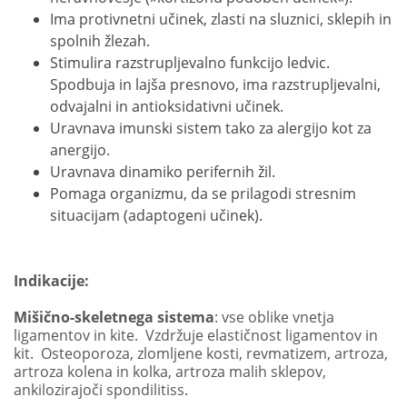
Ima protivnetni učinek, zlasti na sluznici, sklepih in
spolnih žlezah.
Stimulira razstrupljevalno funkcijo ledvic.
Spodbuja in lajša presnovo, ima razstrupljevalni,
odvajalni in antioksidativni učinek.
Uravnava imunski sistem tako za alergijo kot za
anergijo.
Uravnava dinamiko perifernih žil.
Pomaga organizmu, da se prilagodi stresnim
situacijam (adaptogeni učinek).
Indikacije:
Mišično-skeletnega sistema
: vse oblike vnetja
ligamentov in kite. Vzdržuje elastičnost ligamentov in
kit. Osteoporoza, zlomljene kosti, revmatizem, artroza,
artroza kolena in kolka, artroza malih sklepov,
ankilozirajoči spondilitiss.